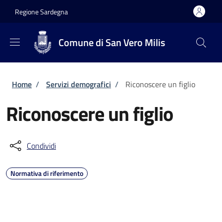
Salta al contenuto principale
Skip to footer content
Regione Sardegna
Comune di San Vero Milis
Briciole di pane
Home
/
Servizi demografici
/
Riconoscere un figlio
Riconoscere un figlio
Condividi
Normativa di riferimento