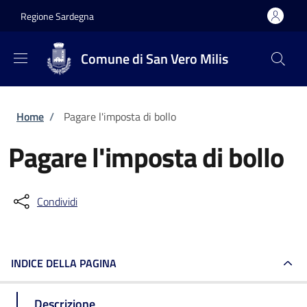
Salta al contenuto principale
Skip to footer content
Regione Sardegna
Comune di San Vero Milis
Briciole di pane
Home
/
Pagare l'imposta di bollo
Pagare l'imposta di bollo
Condividi
INDICE DELLA PAGINA
Descrizione