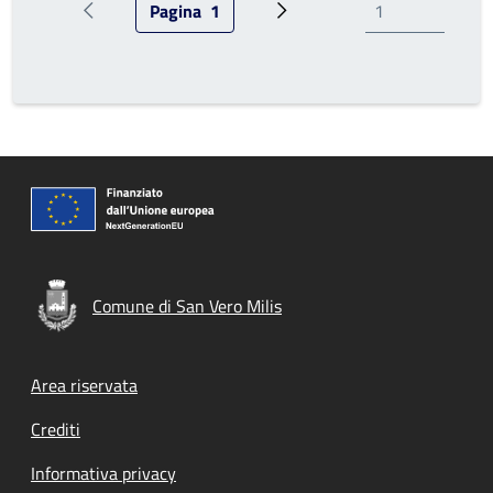
Pagina
1
Pagina precedente
Pagina attuale
Pagina successiva
Comune di San Vero Milis
Footer menu
Area riservata
Crediti
Informativa privacy