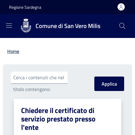
Salta al contenuto principale
Skip to footer content
Regione Sardegna
Comune di San Vero Milis
Briciole di pane
Home
Cerca i contenuti che nel
titolo contengono:
Chiedere il certificato di
servizio prestato presso
l'ente