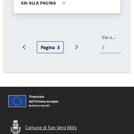
VAI ALLA PAGINA
Scrivi il
Vai a…
Pagina
3
Pagina precedente
Pagina attuale
Pagina successiva
Comune di San Vero Milis