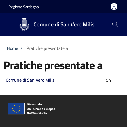
Salta al contenuto principale
Skip to footer content
Regione Sardegna
Comune di San Vero Milis
Briciole di pane
Home
/
Pratiche presentate a
Pratiche presentate a
Comune di San Vero Milis
154