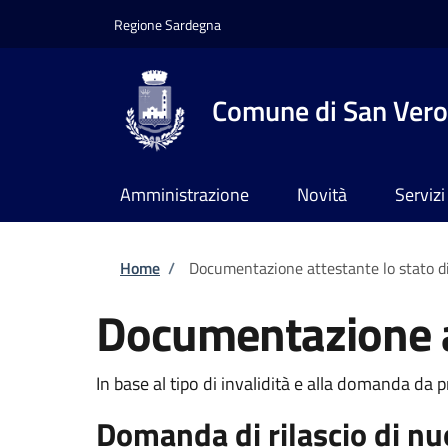
Salta al contenuto principale
Skip to footer content
Regione Sardegna
Comune di San Vero
Amministrazione
Novità
Servizi
Briciole di pane
Home
/
Documentazione attestante lo stato di
Documentazione at
In base al tipo di invalidità e alla domanda da 
Domanda di rilascio di n