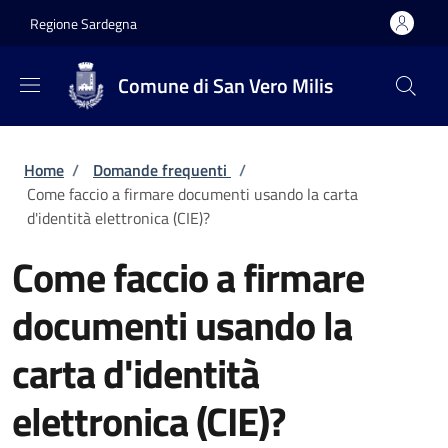
Salta al contenuto principale
Skip to footer content
Regione Sardegna
Comune di San Vero Milis
Briciole di pane
Home
/
Domande frequenti
/
Come faccio a firmare documenti usando la carta
d'identità elettronica (CIE)?
Come faccio a firmare
documenti usando la
carta d'identità
elettronica (CIE)?