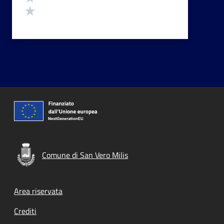
Valuta 1 stelle su 5
Comune di San Vero Milis
Footer menu
Area riservata
Crediti