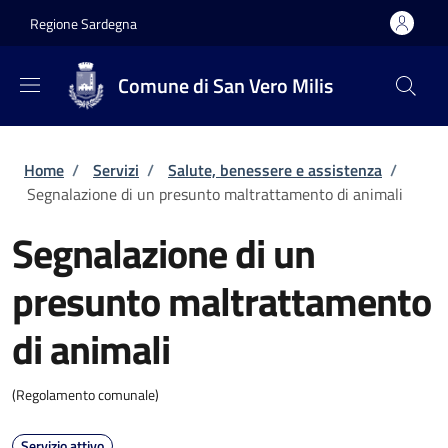
Salta al contenuto principale
Skip to footer content
Regione Sardegna
Comune di San Vero Milis
Briciole di pane
Home
/
Servizi
/
Salute, benessere e assistenza
/
Segnalazione di un presunto maltrattamento di animali
Segnalazione di un
presunto maltrattamento
di animali
(Regolamento comunale)
Servizio attivo