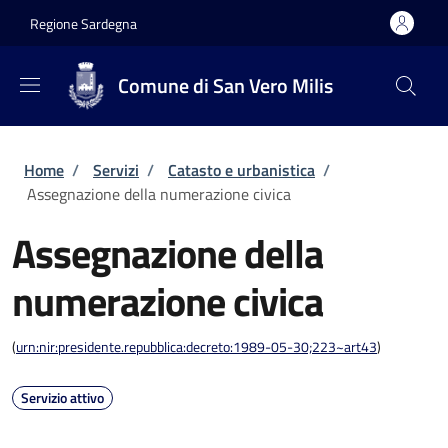
Salta al contenuto principale
Skip to footer content
Regione Sardegna
Comune di San Vero Milis
Briciole di pane
Home
/
Servizi
/
Catasto e urbanistica
/
Assegnazione della numerazione civica
Assegnazione della
numerazione civica
(
urn:nir:presidente.repubblica:decreto:1989-05-30;223~art43
)
Servizio attivo