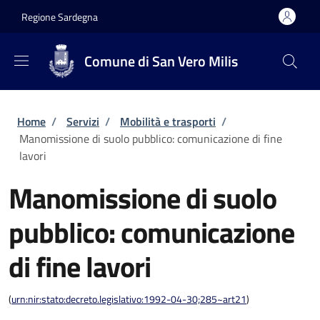
Salta al contenuto principale
Skip to footer content
Regione Sardegna
Comune di San Vero Milis
Briciole di pane
Home
/
Servizi
/
Mobilità e trasporti
/
Manomissione di suolo pubblico: comunicazione di fine
lavori
Manomissione di suolo
pubblico: comunicazione
di fine lavori
(
urn:nir:stato:decreto.legislativo:1992-04-30;285~art21
)