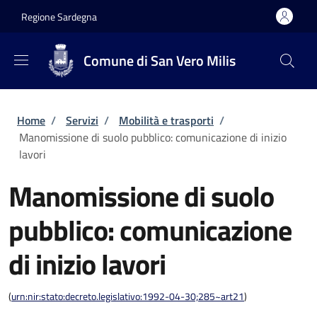
Salta al contenuto principale
Skip to footer content
Regione Sardegna
Comune di San Vero Milis
Briciole di pane
Home
/
Servizi
/
Mobilità e trasporti
/
Manomissione di suolo pubblico: comunicazione di inizio
lavori
Manomissione di suolo
pubblico: comunicazione
di inizio lavori
(
urn:nir:stato:decreto.legislativo:1992-04-30;285~art21
)