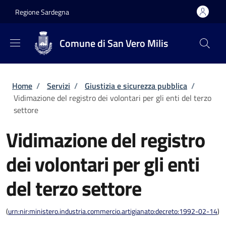
Salta al contenuto principale
Skip to footer content
Regione Sardegna
Comune di San Vero Milis
Briciole di pane
Home
/
Servizi
/
Giustizia e sicurezza pubblica
/
Vidimazione del registro dei volontari per gli enti del terzo
settore
Vidimazione del registro
dei volontari per gli enti
del terzo settore
(
urn:nir:ministero.industria.commercio.artigianato:decreto:1992-02-14
)