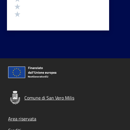
Valuta 2 stelle su 5
Valuta 1 stelle su 5
Comune di San Vero Milis
Footer menu
Area riservata