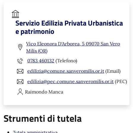
Servizio Edilizia Privata Urbanistica
e patrimonio
Vico Eleonora D'Arborea, 5 09070 San Vero
Milis (OR)
0783 460132
(Telefono)
edilizia@comune.sanveromilis.or.it
(Email)
edilizia@pec.comune.sanveromilis.or.it
(PEC)
Raimondo
Manca
Strumenti di tutela
Tutela amministrativa