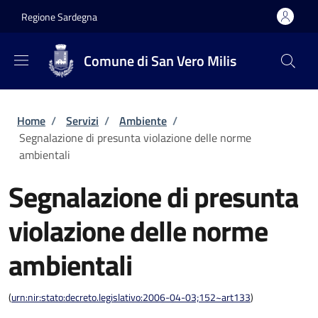
Salta al contenuto principale
Skip to footer content
Regione Sardegna
Comune di San Vero Milis
Briciole di pane
Home
/
Servizi
/
Ambiente
/
Segnalazione di presunta violazione delle norme
ambientali
Segnalazione di presunta
violazione delle norme
ambientali
(
urn:nir:stato:decreto.legislativo:2006-04-03;152~art133
)