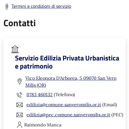
Termini e condizioni di servizio
Contatti
Servizio Edilizia Privata Urbanistica
e patrimonio
Vico Eleonora D'Arborea, 5 09070 San Vero
Milis (OR)
0783 460132
(Telefono)
edilizia@comune.sanveromilis.or.it
(Email)
edilizia@pec.comune.sanveromilis.or.it
(PEC)
Raimondo
Manca