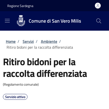
Salta al contenuto principale
Skip to footer content
Regione Sardegna
Comune di San Vero Milis
Briciole di pane
Home
/
Servizi
/
Ambiente
/
Ritiro bidoni per la raccolta differenziata
Ritiro bidoni per la
raccolta differenziata
(Regolamento comunale)
Servizio attivo