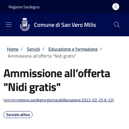
Salta al contenuto principale
Skip to footer content
Regione Sardegna
Comune di San Vero Milis
Briciole di pane
Home
/
Servizi
/
Educazione e formazione
/
Ammissione all’offerta "Nidi gratis"
Ammissione all’offerta
"Nidi gratis"
(
urn:nir:regione.sardegna;giunta:deliberazione:2022-02-25;6-22
)
Servizio attivo