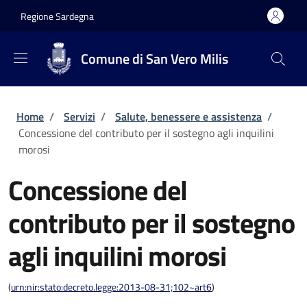
Salta al contenuto principale
Skip to footer content
Regione Sardegna
Comune di San Vero Milis
Briciole di pane
Home
/
Servizi
/
Salute, benessere e assistenza
/
Concessione del contributo per il sostegno agli inquilini
morosi
Concessione del
contributo per il sostegno
agli inquilini morosi
(
urn:nir:stato:decreto.legge:2013-08-31;102~art6
)