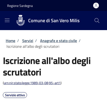
Salta al contenuto principale
Skip to footer content
Regione Sardegna
Comune di San Vero Milis
Briciole di pane
Home
/
Servizi
/
Anagrafe e stato civile
/
Iscrizione all'albo degli scrutatori
Iscrizione all'albo degli
scrutatori
(
urn:nir:stato:legge:1989-03-08;95~art1
)
Servizio attivo