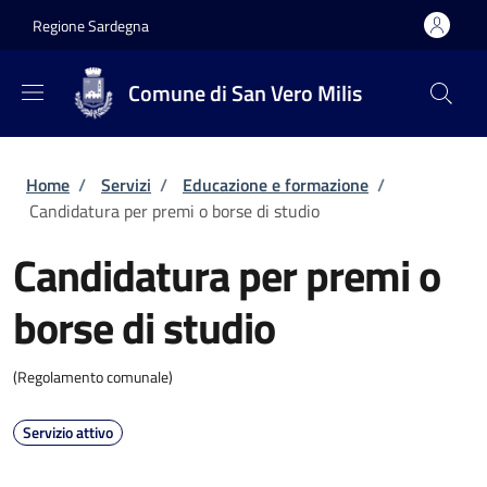
Salta al contenuto principale
Skip to footer content
Regione Sardegna
Comune di San Vero Milis
Briciole di pane
Home
/
Servizi
/
Educazione e formazione
/
Candidatura per premi o borse di studio
Candidatura per premi o
borse di studio
(Regolamento comunale)
Servizio attivo