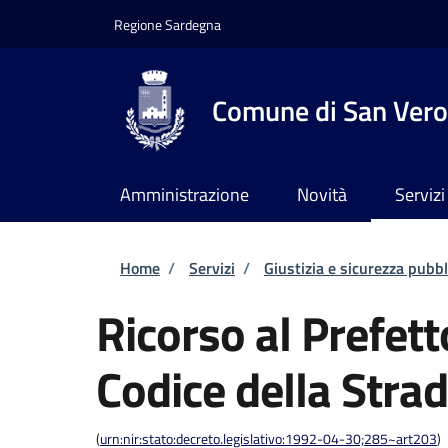
Salta al contenuto principale
Skip to footer content
Regione Sardegna
Comune di San Vero
Amministrazione
Novità
Servizi
Briciole di pane
Home
/
Servizi
/
Giustizia e sicurezza pubbl
Ricorso al Prefett
Codice della Stra
(
urn:nir:stato:decreto.legislativo:1992-04-30;285~art203
)