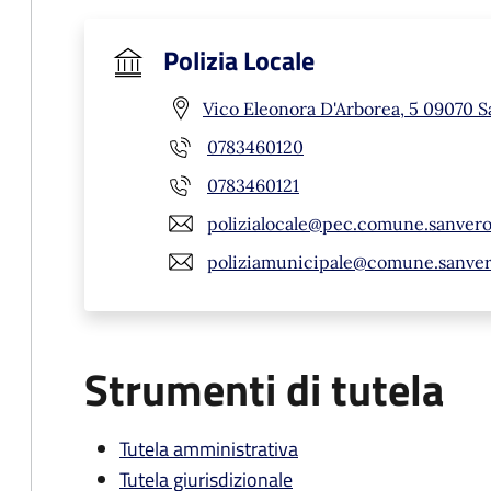
Polizia Locale
Vico Eleonora D'Arborea, 5 09070 S
0783460120
0783460121
polizialocale@pec.comune.sanverom
poliziamunicipale@comune.sanvero
Strumenti di tutela
Tutela amministrativa
Tutela giurisdizionale