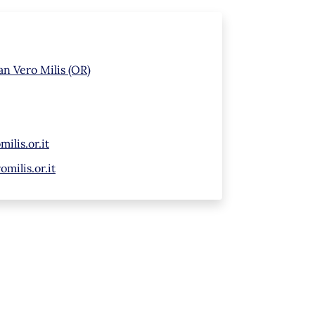
an Vero Milis (OR)
ilis.or.it
milis.or.it