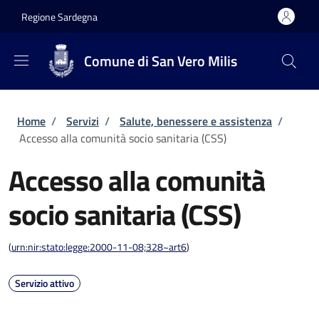
Salta al contenuto principale
Skip to footer content
Regione Sardegna
Comune di San Vero Milis
Briciole di pane
Home
/
Servizi
/
Salute, benessere e assistenza
/
Accesso alla comunità socio sanitaria (CSS)
Accesso alla comunità
socio sanitaria (CSS)
(
urn:nir:stato:legge:2000-11-08;328~art6
)
Servizio attivo