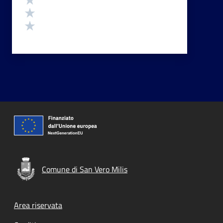
Valuta 2 stelle su 5
Valuta 1 stelle su 5
Comune di San Vero Milis
Footer menu
Area riservata