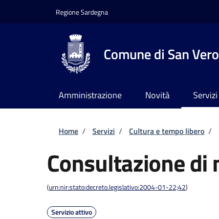
Salta al contenuto principale
Skip to footer content
Regione Sardegna
Comune di San Vero
Amministrazione
Novità
Servizi
Briciole di pane
Home
/
Servizi
/
Cultura e tempo libero
/
Consultazione di 
(
urn:nir:stato:decreto.legislativo:2004-01-22;42
)
Servizio attivo