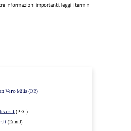
tre informazioni importanti, leggi i termini
an Vero Milis (OR)
s.or.it
(PEC)
.it
(Email)