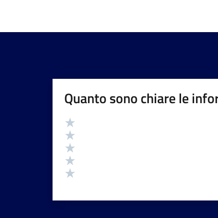
Quanto sono chiare le info
Valutazione
Valuta 5 stelle su 5
Valuta 4 stelle su 5
Valuta 3 stelle su 5
Valuta 2 stelle su 5
Valuta 1 stelle su 5