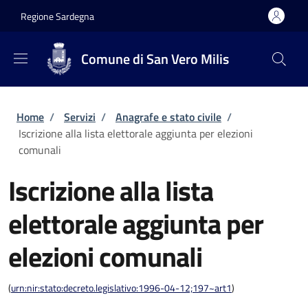
Salta al contenuto principale
Skip to footer content
Regione Sardegna
Comune di San Vero Milis
Briciole di pane
Home
/
Servizi
/
Anagrafe e stato civile
/
Iscrizione alla lista elettorale aggiunta per elezioni
comunali
Iscrizione alla lista
elettorale aggiunta per
elezioni comunali
(
urn:nir:stato:decreto.legislativo:1996-04-12;197~art1
)