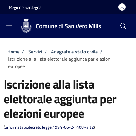
Salta al contenuto principale
Skip to footer content
Regione Sardegna
Comune di San Vero Milis
Briciole di pane
Home
/
Servizi
/
Anagrafe e stato civile
/
Iscrizione alla lista elettorale aggiunta per elezioni
europee
Iscrizione alla lista
elettorale aggiunta per
elezioni europee
(
urn:nir:stato:decreto.legge:1994-06-24;408~art2
)