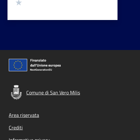
Valuta 1 stelle su 5
Comune di San Vero Milis
Footer menu
Area riservata
Crediti
Informativa privacy