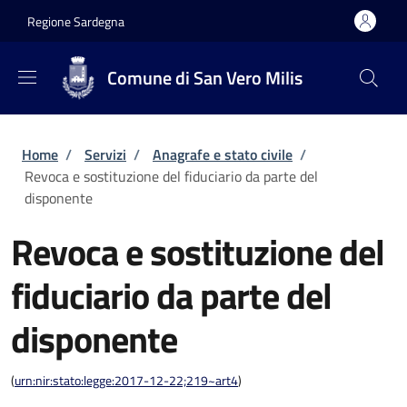
Salta al contenuto principale
Skip to footer content
Regione Sardegna
Comune di San Vero Milis
Briciole di pane
Home
/
Servizi
/
Anagrafe e stato civile
/
Revoca e sostituzione del fiduciario da parte del
disponente
Revoca e sostituzione del
fiduciario da parte del
disponente
(
urn:nir:stato:legge:2017-12-22;219~art4
)