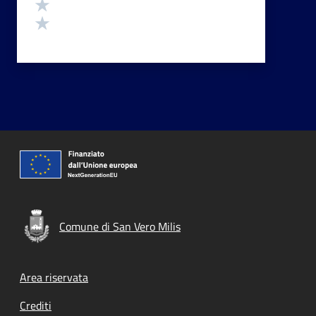
Valuta 2 stelle su 5
Valuta 1 stelle su 5
Comune di San Vero Milis
Footer menu
Area riservata
Crediti