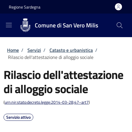
Salta al contenuto principale
Skip to footer content
Regione Sardegna
Comune di San Vero Milis
Briciole di pane
Home
/
Servizi
/
Catasto e urbanistica
/
Rilascio dell'attestazione di alloggio sociale
Rilascio dell'attestazione
di alloggio sociale
(
urn:nir:stato:decreto.legge:2014-03-28;47~art7
)
Servizio attivo