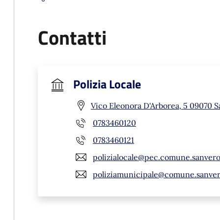
Contatti
Polizia Locale
Vico Eleonora D'Arborea, 5 09070 S
0783460120
0783460121
polizialocale@pec.comune.sanverom
poliziamunicipale@comune.sanvero