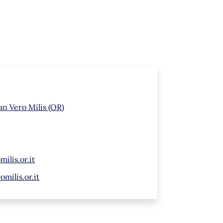
an Vero Milis (OR)
ilis.or.it
milis.or.it