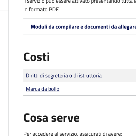
Il servizio può essere attivato presentando tutta
in formato PDF.
Moduli da compilare e documenti da allegar
Costi
Tipo di pagamento
Importo
Diritti di segreteria o di istruttoria
Marca da bollo
Cosa serve
Per accedere al servizio, assicurati di avere: