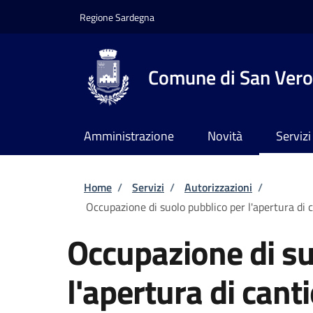
Salta al contenuto principale
Skip to footer content
Regione Sardegna
Comune di San Vero
Amministrazione
Novità
Servizi
Briciole di pane
Home
/
Servizi
/
Autorizzazioni
/
Occupazione di suolo pubblico per l'apertura di c
Occupazione di su
l'apertura di cant