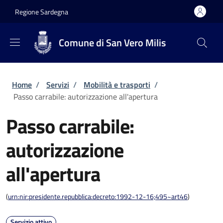
Salta al contenuto principale
Skip to footer content
Regione Sardegna
Comune di San Vero Milis
Briciole di pane
Home
/
Servizi
/
Mobilità e trasporti
/
Passo carrabile: autorizzazione all'apertura
Passo carrabile:
autorizzazione
all'apertura
(
urn:nir:presidente.repubblica:decreto:1992-12-16;495~art46
)
Servizio attivo