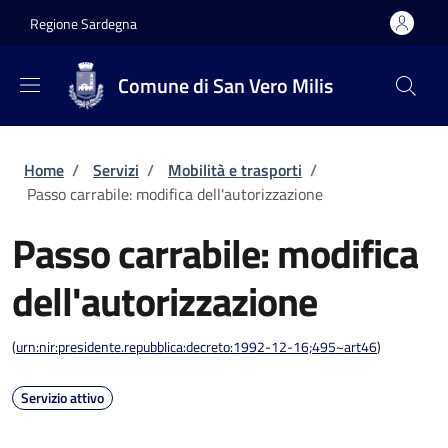
Salta al contenuto principale
Skip to footer content
Regione Sardegna
Comune di San Vero Milis
Briciole di pane
Home
/
Servizi
/
Mobilità e trasporti
/
Passo carrabile: modifica dell'autorizzazione
Passo carrabile: modifica
dell'autorizzazione
(
urn:nir:presidente.repubblica:decreto:1992-12-16;495~art46
)
Servizio attivo