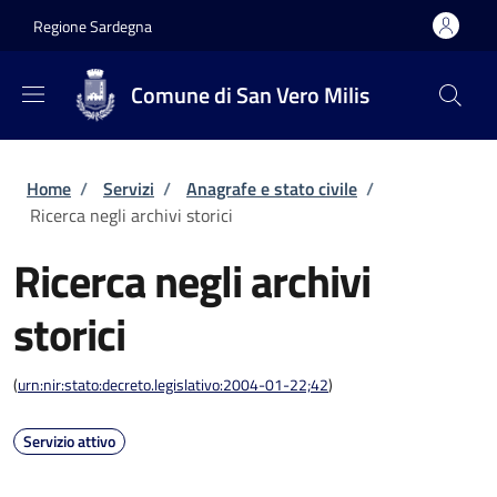
Salta al contenuto principale
Skip to footer content
Regione Sardegna
Comune di San Vero Milis
Briciole di pane
Home
/
Servizi
/
Anagrafe e stato civile
/
Ricerca negli archivi storici
Ricerca negli archivi
storici
(
urn:nir:stato:decreto.legislativo:2004-01-22;42
)
Servizio attivo