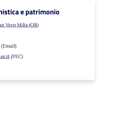
nistica e patrimonio
an Vero Milis (OR)
(Email)
or.it
(PEC)