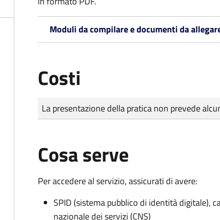
in formato PDF.
Moduli da compilare e documenti da allegar
Costi
Tipo di pagamento
Importo
La presentazione della pratica non prevede al
Cosa serve
Per accedere al servizio, assicurati di avere:
SPID (sistema pubblico di identità digitale), ca
nazionale dei servizi (CNS)