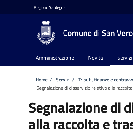
Salta al contenuto principale
Skip to footer content
Regione Sardegna
Comune di San Vero
Amministrazione
Novità
Servizi
Briciole di pane
Home
/
Servizi
/
Tributi, finanze e contravv
Segnalazione di disservizio relativo alla raccolta
Segnalazione di di
alla raccolta e tra