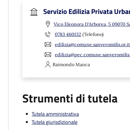
Servizio Edilizia Privata Urba
Vico Eleonora D'Arborea, 5 09070 S
0783 460132
(Telefono)
edilizia@comune.sanveromilis.or.it
edilizia@pec.comune.sanveromilis.
Raimondo
Manca
Strumenti di tutela
Tutela amministrativa
Tutela giurisdizionale