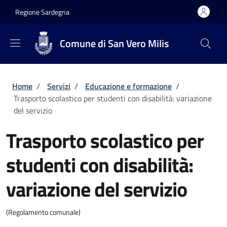
Salta al contenuto principale
Skip to footer content
Regione Sardegna
Comune di San Vero Milis
Briciole di pane
Home
/
Servizi
/
Educazione e formazione
/
Trasporto scolastico per studenti con disabilità: variazione
del servizio
Trasporto scolastico per
studenti con disabilità:
variazione del servizio
(Regolamento comunale)