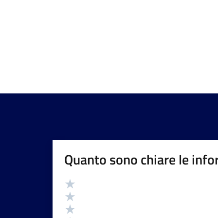
Quanto sono chiare le info
Valutazione
Valuta 5 stelle su 5
Valuta 4 stelle su 5
Valuta 3 stelle su 5