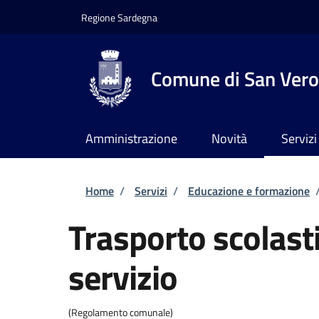
Salta al contenuto principale
Skip to footer content
Regione Sardegna
Comune di San Vero
Amministrazione
Novità
Servizi
Briciole di pane
Home
/
Servizi
/
Educazione e formazione
Trasporto scolasti
servizio
(Regolamento comunale)