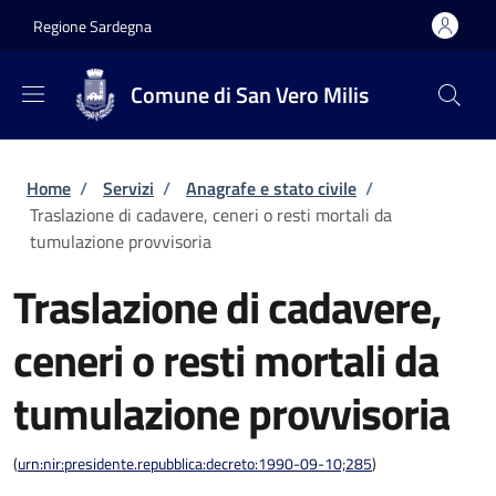
Salta al contenuto principale
Skip to footer content
Regione Sardegna
Comune di San Vero Milis
Briciole di pane
Home
/
Servizi
/
Anagrafe e stato civile
/
Traslazione di cadavere, ceneri o resti mortali da
tumulazione provvisoria
Traslazione di cadavere,
ceneri o resti mortali da
tumulazione provvisoria
(
urn:nir:presidente.repubblica:decreto:1990-09-10;285
)