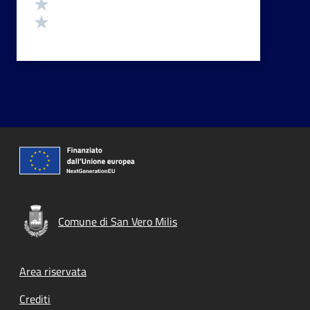
Valuta 2 stelle su 5
Valuta 1 stelle su 5
Comune di San Vero Milis
Footer menu
Area riservata
Crediti