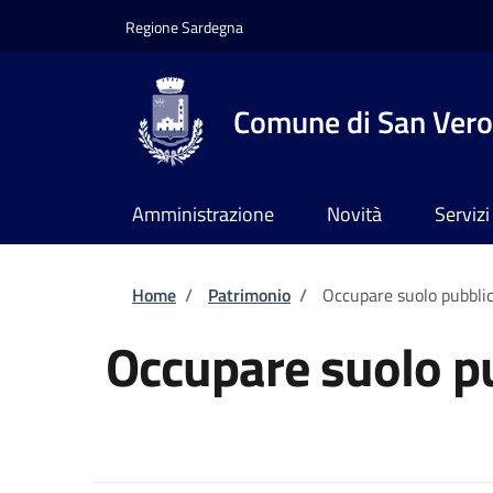
Salta al contenuto principale
Skip to footer content
Regione Sardegna
Comune di San Vero
Amministrazione
Novità
Servizi
Briciole di pane
Home
/
Patrimonio
/
Occupare suolo pubbli
Occupare suolo p