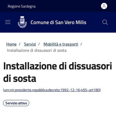
Salta al contenuto principale
Skip to footer content
Regione Sardegna
Comune di San Vero Milis
Briciole di pane
Home
/
Servizi
/
Mobilità e trasporti
/
Installazione di dissuasori di sosta
Installazione di dissuasori
di sosta
(
urn:nir:presidente.repubblica:decreto:1992-12-16;495~art180
)
Servizio attivo