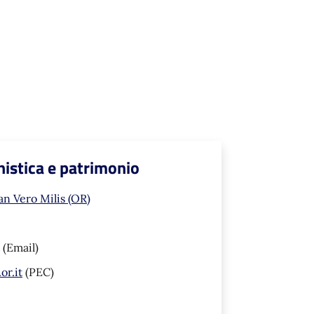
nistica e patrimonio
an Vero Milis (OR)
(Email)
or.it
(PEC)