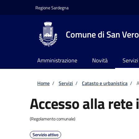
Salta al contenuto principale
Skip to footer content
Regione Sardegna
Comune di San Vero
Amministrazione
Novità
Servizi
Briciole di pane
Home
/
Servizi
/
Catasto e urbanistica
/
A
Accesso alla rete 
(Regolamento comunale)
Servizio attivo