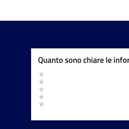
Quanto sono chiare le info
Valutazione
Valuta 5 stelle su 5
Valuta 4 stelle su 5
Valuta 3 stelle su 5
Valuta 2 stelle su 5
Valuta 1 stelle su 5